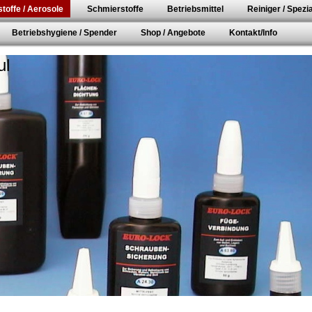
toffe / Aerosole
Schmierstoffe
Betriebsmittel
Reiniger / Spezia
Betriebshygiene / Spender
Shop / Angebote
Kontakt/Info
ul