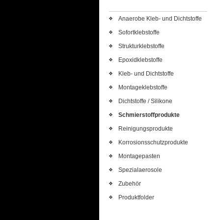
Anaerobe Kleb- und Dichtstoffe
Sofortklebstoffe
Strukturklebstoffe
Epoxidklebstoffe
Kleb- und Dichtstoffe
Montageklebstoffe
Dichtstoffe / Silikone
Schmierstoffprodukte
Reinigungsprodukte
Korrosionsschutzprodukte
Montagepasten
Spezialaerosole
Zubehör
Produktfolder