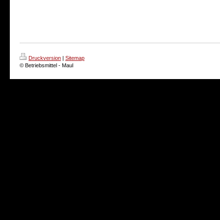
Druckversion
|
Sitemap
© Betriebsmittel - Maul