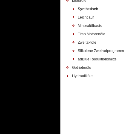
Motoröle
Synthetisch
Leichtlauf
Mineralölbasis
Titan Motorenöle
Zweitaktöle
Silkolene Zweiradprogramm
adBlue Reduktionsmittel
Getriebeöle
Hydrauliköle