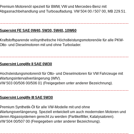
Premium Motorenöl speziell für BMW, VW und Mercedes-Benz mit
Abgasnachbehandlung und Turboaufladung. VW 504 00 / 507 00, MB 229.51.
Supersint FE SAE 0W40, 5W30, 5W40, 10W60
Kraftstoffsparende vollsynthetische Höchstleistungsmotorenöle für alle PKW-
Otto- und Dieselmotoren mit und ohne Turbolader.
Supersint Longlife II SAE 0W30
Hochsleistungsmotorenöl für Otto- und Dieselmotoren für VW Fahrzeuge mit
Wartungsintervallverlängerung (WIV).
VW 503 00/506 00/506 01 (Freigegeben unter anderer Bezeichnung).
Supersint Longlife III SAE 5W30
Premium Synthetik-Öl für alle VW-Modelle mit und ohne
Wartungsverlängerung. Speziell entwickelt um auch modernsten Motoren und
deren Abgassystemen gerecht zu werden (Partikelfilter, Katalysatoren).
VW 504 00/507 00 (Freigegeben unter anderer Bezeichnung).