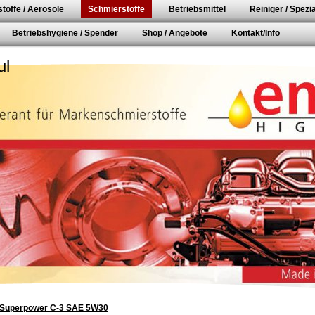
toffe / Aerosole
Schmierstoffe
Betriebsmittel
Reiniger / Spezia
Betriebshygiene / Spender
Shop / Angebote
Kontakt/Info
ul
Superpower C-3 SAE 5W30