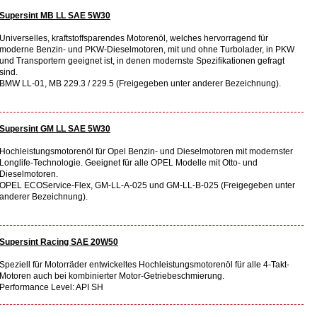
Supersint MB LL SAE 5W30
Universelles, kraftstoffsparendes Motorenöl, welches hervorragend für
moderne Benzin- und PKW-Dieselmotoren, mit und ohne Turbolader, in PKW
und Transportern geeignet ist, in denen modernste Spezifikationen gefragt
sind.
BMW LL-01, MB 229.3 / 229.5 (Freigegeben unter anderer Bezeichnung).
Supersint GM LL SAE 5W30
Hochleistungsmotorenöl für Opel Benzin- und Dieselmotoren mit modernster
Longlife-Technologie. Geeignet für alle OPEL Modelle mit Otto- und
Dieselmotoren.
OPEL ECOService-Flex, GM-LL-A-025 und GM-LL-B-025 (Freigegeben unter
anderer Bezeichnung).
Supersint Racing SAE 20W50
Speziell für Motorräder entwickeltes Hochleistungsmotorenöl für alle 4-Takt-
Motoren auch bei kombinierter Motor-Getriebeschmierung.
Performance Level: API SH