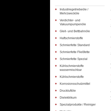
Industriegetriebeöle /
Mehrzwecköle
Verdichter- und
Vakuumpumpenöle
Gleit- und Bettbahnöle
Haftschmierstoffe
Schmierfette Standard
Schmierfette Fließfette
Schmierfette Spezial
Kühlschmierstoffe
wassermischbar
Kühlschmierstoffe
Korrosionsschutzmittel
Druckluftöle
Dielektrikum
Spezialprodukte / Reiniger