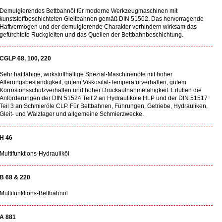
Demulgierendes Bettbahnöl für moderne Werkzeugmaschinen mit
kunststoffbeschichteten Gleitbahnen gemäß DIN 51502. Das hervorragende
Haftvermögen und der demulgierende Charakter verhindern wirksam das
gefürchtete Ruckgleiten und das Quellen der Bettbahnbeschichtung.
CGLP 68, 100, 220
Sehr haftfähige, wirkstoffhaltige Spezial-Maschinenöle mit hoher
Alterungsbeständigkeit, gutem Viskosität-Temperaturverhalten, gutem
Korrosionsschutzverhalten und hoher Druckaufnahmefähigkeit. Erfüllen die
Anforderungen der DIN 51524 Teil 2 an Hydrauliköle HLP und der DIN 51517
Teil 3 an Schmieröle CLP. Für Bettbahnen, Führungen, Getriebe, Hydrauliken,
Gleit- und Wälzlager und allgemeine Schmierzwecke.
H 46
Multifunktions-Hydrauliköl
B 68 & 220
Multifunktions-Bettbahnöl
A 881