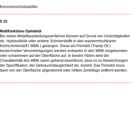
Korrosionschutzadditiv
S 10
Multifunktions-Spindelöl
Bei vielen Metallbearbeitungsverfahren können auf Grund von Undichtigkeiten
etc. Hydrauliköle oder andere Schmierstoffe in den wassermischbaren
Kühlschmierstoff ( WMK ) gelangen. Diese als Fremdöl (Tramp Oil )
bezeichneten Verunreinigungen werden entweder in den WMK eingebunden
oder schwimmen auf der Oberfläche auf. In beiden Fällen wird die
Charakteristik des WMK dahin gehend beeinflusst, dass es zu Abweichungen
der Spezifikation, der Gebrauchstauglichkeit etc. kommt. Das Fremdöl muss
dann von der Oberfläche abgeskimmt oder mittels Zentrifuge entfernt werden.