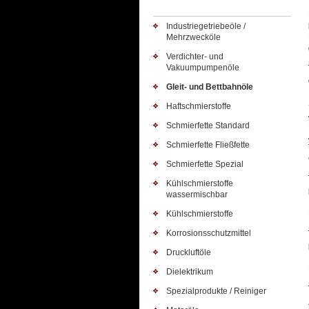
Industriegetriebeöle /
Mehrzwecköle
Verdichter- und
Vakuumpumpenöle
Gleit- und Bettbahnöle
Haftschmierstoffe
Schmierfette Standard
Schmierfette Fließfette
Schmierfette Spezial
Kühlschmierstoffe
wassermischbar
Kühlschmierstoffe
Korrosionsschutzmittel
Druckluftöle
Dielektrikum
Spezialprodukte / Reiniger