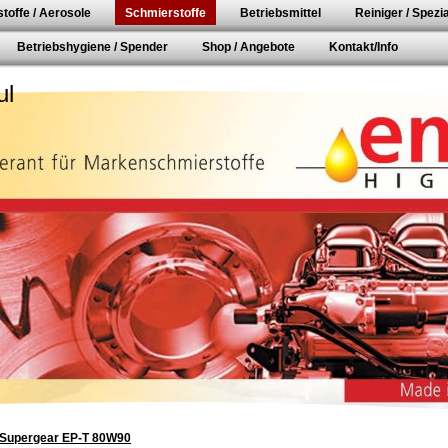
toffe / Aerosole
Schmierstoffe
Betriebsmittel
Reiniger / Spezia
Betriebshygiene / Spender
Shop / Angebote
Kontakt/Info
ul
Supergear EP-T 80W90