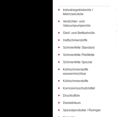
Industriegetriebeöle /
Mehrzwecköle
Verdichter- und
Vakuumpumpenöle
Gleit- und Bettbahnöle
Haftschmierstoffe
Schmierfette Standard
Schmierfette Fließfette
Schmierfette Spezial
Kühlschmierstoffe
wassermischbar
Kühlschmierstoffe
Korrosionsschutzmittel
Druckluftöle
Dielektrikum
Spezialprodukte / Reiniger