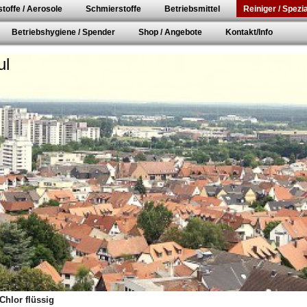
toffe / Aerosole
Schmierstoffe
Betriebsmittel
Reiniger / Spezia
Betriebshygiene / Spender
Shop / Angebote
Kontakt/Info
ul
Chlor flüssig