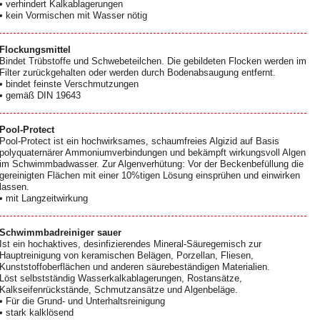
• verhindert Kalkablagerungen
• kein Vormischen mit Wasser nötig
Flockungsmittel
Bindet Trübstoffe und Schwebeteilchen. Die gebildeten Flocken werden im
Filter zurückgehalten oder werden durch Bodenabsaugung entfernt.
• bindet feinste Verschmutzungen
• gemäß DIN 19643
Pool-Protect
Pool-Protect ist ein hochwirksames, schaumfreies Algizid auf Basis
polyquaternärer Ammoniumverbindungen und bekämpft wirkungsvoll Algen
im Schwimmbadwasser. Zur Algenverhütung: Vor der Beckenbefüllung die
gereinigten Flächen mit einer 10%tigen Lösung einsprühen und einwirken
lassen.
• mit Langzeitwirkung
Schwimmbadreiniger sauer
Ist ein hochaktives, desinfizierendes Mineral-Säuregemisch zur
Hauptreinigung von keramischen Belägen, Porzellan, Fliesen,
Kunststoffoberflächen und anderen säurebeständigen Materialien.
Löst selbstständig Wasserkalkablagerungen, Rostansätze,
Kalkseifenrückstände, Schmutzansätze und Algenbeläge.
• Für die Grund- und Unterhaltsreinigung
• stark kalklösend