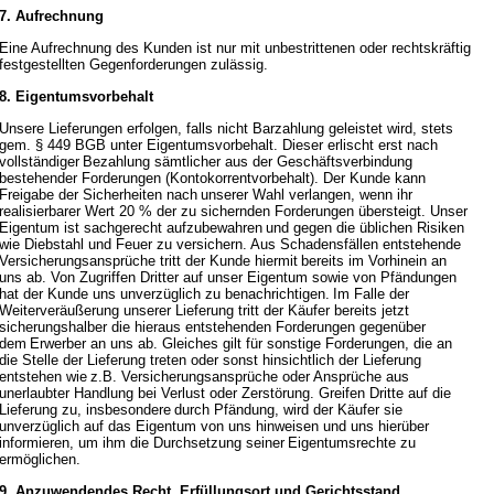
7. Aufrechnung
Eine Aufrechnung des Kunden ist nur mit unbestrittenen oder rechtskräftig
festgestellten Gegenforderungen zulässig.
8. Eigentumsvorbehalt
Unsere Lieferungen erfolgen, falls nicht Barzahlung geleistet wird, stets
gem. § 449 BGB unter Eigentumsvorbehalt. Dieser erlischt erst nach
vollständiger
Bezahlung sämtlicher aus der Geschäftsverbindung
bestehender Forderungen (Kontokorrentvorbehalt). Der Kunde kann
Freigabe der Sicherheiten nach
unserer Wahl verlangen, wenn ihr
realisierbarer Wert 20 % der zu sichernden Forderungen übersteigt. Unser
Eigentum ist sachgerecht aufzubewahren
und gegen die üblichen Risiken
wie Diebstahl und Feuer zu versichern. Aus Schadensfällen entstehende
Versicherungsansprüche tritt der Kunde hiermit
bereits im Vorhinein an
uns ab. Von Zugriffen Dritter auf unser Eigentum sowie von Pfändungen
hat der Kunde uns unverzüglich zu benachrichtigen.
Im Falle der
Weiterveräußerung unserer Lieferung tritt der Käufer bereits jetzt
sicherungshalber die hieraus entstehenden Forderungen gegenüber
dem
Erwerber an uns ab. Gleiches gilt für sonstige Forderungen, die an
die Stelle der Lieferung treten oder sonst hinsichtlich der Lieferung
entstehen wie
z.B. Versicherungsansprüche oder Ansprüche aus
unerlaubter Handlung bei Verlust oder Zerstörung. Greifen Dritte auf die
Lieferung zu, insbesondere
durch Pfändung, wird der Käufer sie
unverzüglich auf das Eigentum von uns hinweisen und uns hierüber
informieren, um ihm die Durchsetzung seiner
Eigentumsrechte zu
ermöglichen.
9. Anzuwendendes Recht, Erfüllungsort und Gerichtsstand