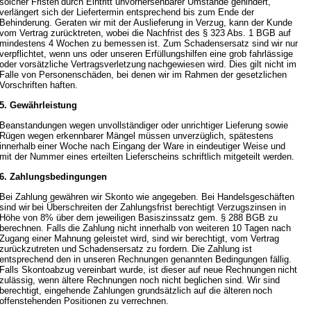
solcher Fristen
durch Eintritt unvorhersehbarer Umstände gehindert,
verlängert sich der Liefertermin entsprechend bis zum Ende der
Behinderung. Geraten wir mit der
Auslieferung in Verzug, kann der Kunde
vom Vertrag zurücktreten, wobei die Nachfrist des § 323 Abs. 1 BGB auf
mindestens 4 Wochen zu bemessen
ist. Zum Schadensersatz sind wir nur
verpflichtet, wenn uns oder unseren Erfüllungshilfen eine grob fahrlässige
oder vorsätzliche Vertragsverletzung
nachgewiesen wird. Dies gilt nicht im
Falle von Personenschäden, bei denen wir im Rahmen der gesetzlichen
Vorschriften haften.
5. Gewährleistung
Beanstandungen wegen unvollständiger oder unrichtiger Lieferung sowie
Rügen wegen erkennbarer Mängel müssen unverzüglich, spätestens
innerhalb
einer Woche nach Eingang der Ware in eindeutiger Weise und
mit der Nummer eines erteilten Lieferscheins schriftlich mitgeteilt werden.
6. Zahlungsbedingungen
Bei Zahlung gewähren wir Skonto wie angegeben. Bei Handelsgeschäften
sind wir
bei Überschreiten der Zahlungsfrist berechtigt Verzugszinsen in
Höhe von 8% über dem jeweiligen Basiszinssatz gem. § 288 BGB zu
berechnen. Falls
die Zahlung nicht innerhalb von weiteren 10 Tagen nach
Zugang einer Mahnung geleistet wird, sind wir berechtigt, vom Vertrag
zurückzutreten und
Schadensersatz zu fordern.
Die Zahlung ist
entsprechend den in unseren Rechnungen genannten Bedingungen fällig.
Falls Skontoabzug vereinbart wurde, ist dieser auf neue Rechnungen
nicht
zulässig, wenn ältere Rechnungen noch nicht beglichen sind. Wir sind
berechtigt, eingehende Zahlungen grundsätzlich auf die älteren
noch
offenstehenden Positionen zu verrechnen.