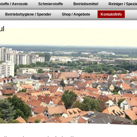
toffe / Aerosole
Schmierstoffe
Betriebsmittel
Reiniger / Spezia
Betriebshygiene / Spender
Shop / Angebote
Kontakt/Info
ul