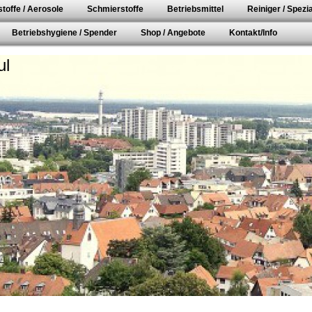
toffe / Aerosole
Schmierstoffe
Betriebsmittel
Reiniger / Spezia
Betriebshygiene / Spender
Shop / Angebote
Kontakt/Info
ul